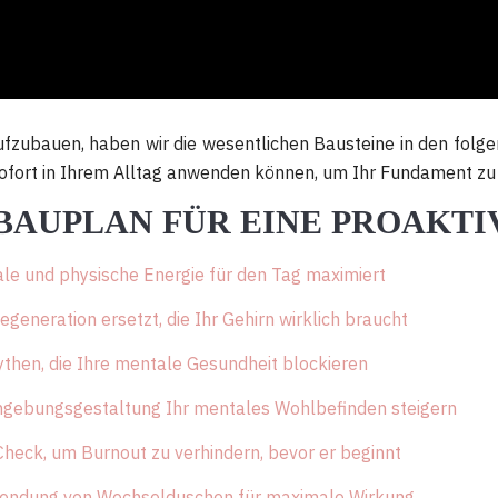
zubauen, haben wir die wesentlichen Bausteine in den folgend
sofort in Ihrem Alltag anwenden können, um Ihr Fundament zu
 BAUPLAN FÜR EINE PROAKT
ale und physische Energie für den Tag maximiert
generation ersetzt, die Ihr Gehirn wirklich braucht
ythen, die Ihre mentale Gesundheit blockieren
Umgebungsgestaltung Ihr mentales Wohlbefinden steigern
Check, um Burnout zu verhindern, bevor er beginnt
nwendung von Wechselduschen für maximale Wirkung