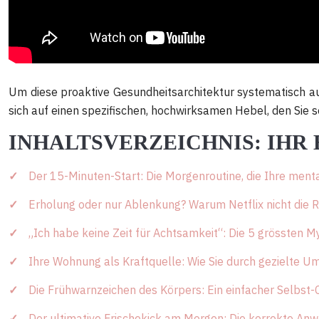
Um diese proaktive Gesundheitsarchitektur systematisch auf
sich auf einen spezifischen, hochwirksamen Hebel, den Sie 
INHALTSVERZEICHNIS: IHR
Der 15-Minuten-Start: Die Morgenroutine, die Ihre ment
Erholung oder nur Ablenkung? Warum Netflix nicht die Re
„Ich habe keine Zeit für Achtsamkeit“: Die 5 grössten M
Ihre Wohnung als Kraftquelle: Wie Sie durch gezielte 
Die Frühwarnzeichen des Körpers: Ein einfacher Selbst-
Der ultimative Frischekick am Morgen: Die korrekte A