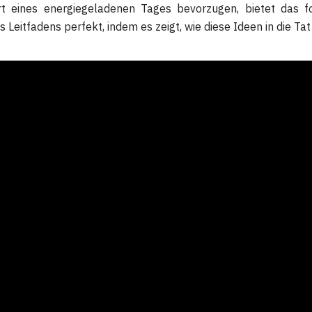
art eines energiegeladenen Tages bevorzugen, bietet das f
es Leitfadens perfekt, indem es zeigt, wie diese Ideen in die 