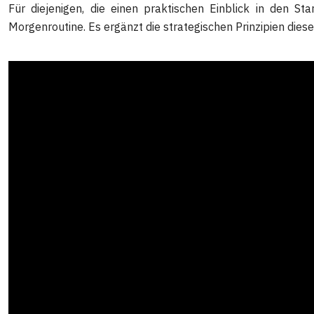
Für diejenigen, die einen praktischen Einblick in den St
Morgenroutine. Es ergänzt die strategischen Prinzipien dies